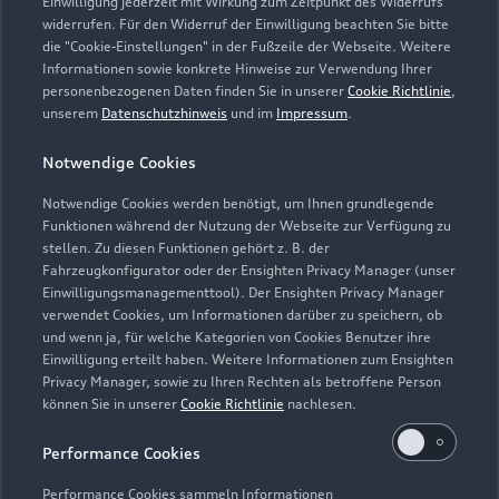
Einwilligung jederzeit mit Wirkung zum Zeitpunkt des Widerrufs
widerrufen. Für den Widerruf der Einwilligung beachten Sie bitte
die "Cookie-Einstellungen" in der Fußzeile der Webseite. Weitere
Informationen sowie konkrete Hinweise zur Verwendung Ihrer
personenbezogenen Daten finden Sie in unserer
Cookie Richtlinie
,
unserem
Datenschutzhinweis
und im
Impressum
.
Notwendige Cookies
Notwendige Cookies werden benötigt, um Ihnen grundlegende
Zur Reparatur
Funktionen während der Nutzung der Webseite zur Verfügung zu
stellen. Zu diesen Funktionen gehört z. B. der
Fahrzeugkonfigurator oder der Ensighten Privacy Manager (unser
Einwilligungsmanagementtool). Der Ensighten Privacy Manager
Zurück nach oben
verwendet Cookies, um Informationen darüber zu speichern, ob
und wenn ja, für welche Kategorien von Cookies Benutzer ihre
Einwilligung erteilt haben. Weitere Informationen zum Ensighten
Modelle
Privacy Manager, sowie zu Ihren Rechten als betroffene Person
können Sie in unserer
Cookie Richtlinie
nachlesen.
Kaufen & leasen
Alle Modelle
Performance Cookies
Modelle vergleichen
Service & Zubehör
Performance Cookies sammeln Informationen