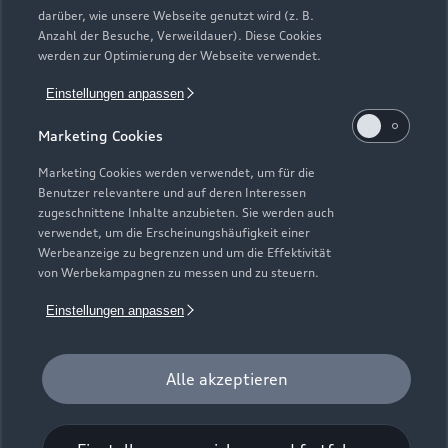
Neuwagensuche
darüber, wie unsere Webseite genutzt wird (z. B.
Elektromodelle
Anzahl der Besuche, Verweildauer). Diese Cookies
Gebrauchtwagensuche
Support
werden zur Optimierung der Webseite verwendet.
Saisonale Angebote
Plug-in-Hybride
Gebrauchtwagen
Einstellungen anpassen
Audi Services
Über Audi
Kundenservice
Finanzierung
Marketing Cookies
Garantie
Händlersuche
Aktionen & Angebote
Unternehmen
Marketing Cookies werden verwendet, um für die
Audi digital services
Benutzer relevantere und auf deren Interessen
Audi Code
Geschäftskunden
Karriere
zugeschnittene Inhalte anzubieten. Sie werden auch
myAudi
verwendet, um die Erscheinungshäufigkeit einer
Häufige Fragen (FAQ)
Investor Relations
Werbeanzeige zu begrenzen und um die Effektivität
© 2026 AUDI AG. Alle Rechte vorbehalten
von Werbekampagnen zu messen und zu steuern.
Audi Online Beratung
Presse & Media Center
Impressum
Rechtliches
Hinweisgebersystem
Einstellungen anpassen
Online-Terminvereinbarung
Datenschutz
Datenschutzinformation
Cookie-Einstellungen
Servicekontakt
Cookie-Richtlinie
Barrierefreiheit
Audi erleben
Alle akzeptieren
Digital Services Act
EU Data Act
Bordbuch & Bedienungsanleitungen
Newsletter
Verträge kündigen