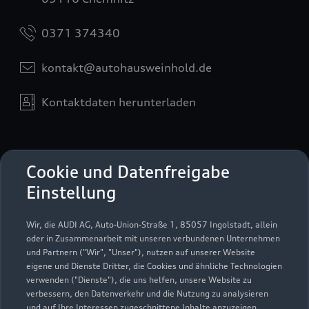
0371 374340
kontakt@autohausweinhold.de
Kontaktdaten herunterladen
Öffnungszeiten
Cookie und Datenfreigabe
Einstellung
Verkauf
Wir, die AUDI AG, Auto-Union-Straße 1, 85057 Ingolstadt, allein
Geschlossen
,
öffnet am
Montag 08:00
oder in Zusammenarbeit mit unseren verbundenen Unternehmen
und Partnern ("Wir", "Unser"), nutzen auf unserer Website
eigene und Dienste Dritter, die Cookies und ähnliche Technologien
Service
verwenden ("Dienste"), die uns helfen, unsere Website zu
Geschlossen
,
öffnet am
Montag 06:30
verbessern, den Datenverkehr und die Nutzung zu analysieren
und auf Ihre Interessen zugeschnittene Inhalte anzuzeigen,