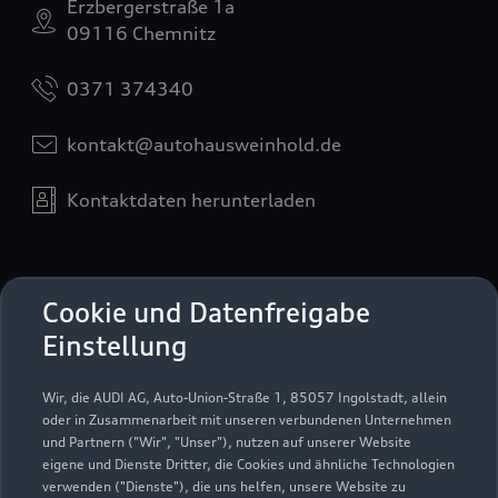
Erzbergerstraße 1a
09116 Chemnitz
0371 374340
kontakt@autohausweinhold.de
Kontaktdaten herunterladen
Öffnungszeiten
Cookie und Datenfreigabe
Einstellung
Verkauf
Wir, die AUDI AG, Auto-Union-Straße 1, 85057 Ingolstadt, allein
Geschlossen
,
öffnet am
Montag 08:00
oder in Zusammenarbeit mit unseren verbundenen Unternehmen
und Partnern ("Wir", "Unser"), nutzen auf unserer Website
eigene und Dienste Dritter, die Cookies und ähnliche Technologien
Service
verwenden ("Dienste"), die uns helfen, unsere Website zu