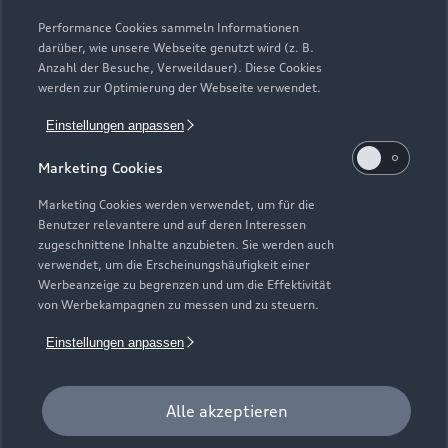
Modelle vergleichen
Service & Zubehör
Performance Cookies sammeln Informationen
Neuwagensuche
darüber, wie unsere Webseite genutzt wird (z. B.
Elektromodelle
Anzahl der Besuche, Verweildauer). Diese Cookies
Gebrauchtwagensuche
Support
werden zur Optimierung der Webseite verwendet.
Saisonale Angebote
Plug-in-Hybride
Gebrauchtwagen
Einstellungen anpassen
Audi Services
Über Audi
Kundenservice
Finanzierung
Marketing Cookies
Garantie
Händlersuche
Aktionen & Angebote
Unternehmen
Marketing Cookies werden verwendet, um für die
Audi digital services
Benutzer relevantere und auf deren Interessen
Audi Code
Geschäftskunden
Karriere
zugeschnittene Inhalte anzubieten. Sie werden auch
myAudi
verwendet, um die Erscheinungshäufigkeit einer
Häufige Fragen (FAQ)
Investor Relations
Werbeanzeige zu begrenzen und um die Effektivität
© 2026 AUDI AG. Alle Rechte vorbehalten
von Werbekampagnen zu messen und zu steuern.
Audi Online Beratung
Presse & Media Center
Impressum
Rechtliches
Hinweisgebersystem
Einstellungen anpassen
Online-Terminvereinbarung
Datenschutz
Datenschutzinformation
Cookie-Einstellungen
Servicekontakt
Cookie-Richtlinie
Barrierefreiheit
Audi erleben
Alle akzeptieren
Digital Services Act
EU Data Act
Bordbuch & Bedienungsanleitungen
Newsletter